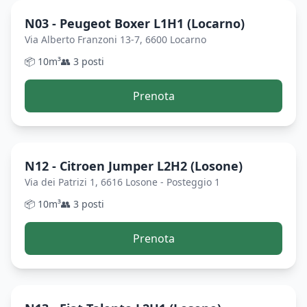
N03 - Peugeot Boxer L1H1 (Locarno)
Via Alberto Franzoni 13-7, 6600 Locarno
📦
10
m³
👥
3
posti
Prenota
N12 - Citroen Jumper L2H2 (Losone)
Via dei Patrizi 1, 6616 Losone - Posteggio 1
📦
10
m³
👥
3
posti
Prenota