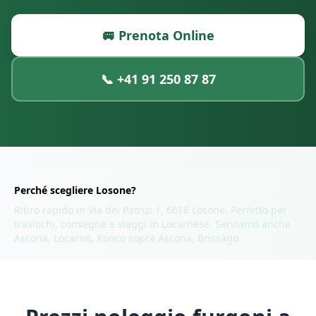
🚐 Prenota Online
📞
+41 91 250 87 87
Perché scegliere
Losone
?
Ritiro rapido in
Via dei Patrizi 1, 6616 Losone
. Perfetto per
traslochi, consegne e viaggi in
Locarnese
. Serviamo anche
Ascona, Locarno, Ronco sopra Ascona, Brissago
.