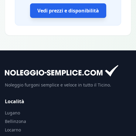
Vedi prezzi e disponibilità
Noleggio furgoni semplice e veloce in tutto il Ticino.
Località
Lugano
Bellinzona
Locarno