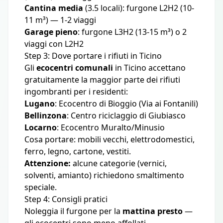
Cantina media
(3.5 locali): furgone L2H2 (10-
11 m³) — 1-2 viaggi
Garage pieno
: furgone L3H2 (13-15 m³) o 2
viaggi con L2H2
Step 3: Dove portare i rifiuti in Ticino
Gli
ecocentri comunali
in Ticino accettano
gratuitamente la maggior parte dei rifiuti
ingombranti per i residenti:
Lugano
: Ecocentro di Bioggio (Via ai Fontanili)
Bellinzona
: Centro riciclaggio di Giubiasco
Locarno
: Ecocentro Muralto/Minusio
Cosa portare: mobili vecchi, elettrodomestici,
ferro, legno, cartone, vestiti.
Attenzione:
alcune categorie (vernici,
solventi, amianto) richiedono smaltimento
speciale.
Step 4: Consigli pratici
Noleggia il furgone per la
mattina presto
—