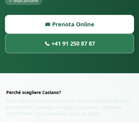
✓
Malcantone
🚐 Prenota Online
📞
+41 91 250 87 87
Perché scegliere
Caslano
?
Ritiro rapido in
Strada Cantonale 49, 6987 Caslano
. Perfetto
per traslochi, consegne e viaggi in
Luganese
. Serviamo
anche
Ponte Tresa, Magliaso, Agno, Muzzano
.