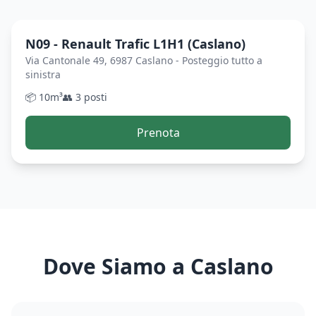
N09 - Renault Trafic L1H1 (Caslano)
Via Cantonale 49, 6987 Caslano - Posteggio tutto a
sinistra
📦
10
m³
👥
3
posti
Prenota
Dove Siamo a
Caslano