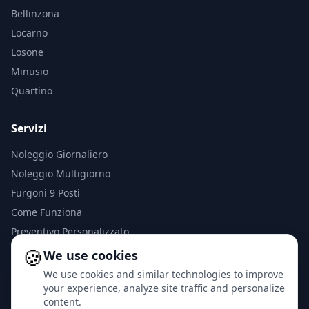
Bellinzona
Locarno
Losone
Minusio
Quartino
Servizi
Noleggio Giornaliero
Noleggio Multigiorno
Furgoni 9 Posti
Come Funziona
Preventivo Personalizzato
🍪
⭐ Recensioni Google
We use cookies
We use cookies and similar technologies to improve
Contatti
your experience, analyze site traffic and personalize
content.